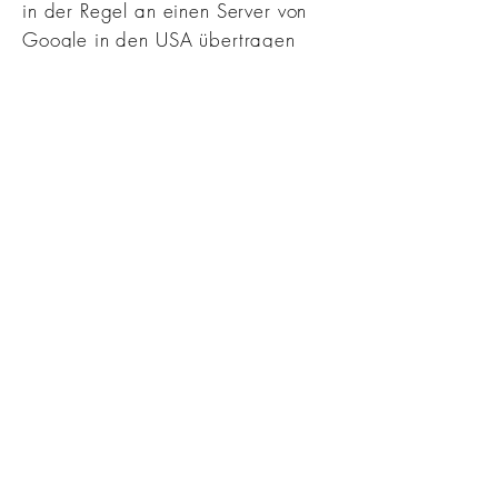
in der Regel an einen Server von
Google in den USA übertragen
und dort gespeichert. Im Falle der
Aktivierung der IP-Anonymisierung
auf dieser Webseite, wird Ihre IP-
Adresse von Google jedoch
innerhalb von Mitgliedstaaten der
Europäischen Union oder in
anderen Vertragsstaaten des
Abkommens über den Europäischen
Wirtschaftsraum zuvor gekürzt. Nur
in Ausnahmefällen wird die volle IP-
Adresse an einen Server von
Google in den USA übertragen
und dort gekürzt. Im Auftrag des
Betreibers dieser Website wird
Google diese Informationen